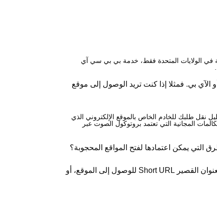
 في الولايات المتحدة فقط،
خدمة بي بي سي آي
 الآي بي. فمثلا إذا كنت تريد الوصول إلى موقع
يل نقل طلبك للخادم الخاص بالموقع الإلكتروني الذي
المات المجانية التي تعتمد بروتوكول الصوت عبر
رق التي يمكن اعتمادها
لفتح المواقع المحجوبة
؟
هناك أكثر من طريقة لتجاوز الحجب مثل استخدام عنوان الآي بي الخاص بالموقع الذي تود فتحه بدلا من URL، استخدام العنوان القصير Short URL للوصول إلى الموقع، أو