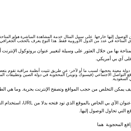
ن الوصول إليها خارجها. على سبيل المثال خدمة المشاهدة المباشرة
هولو
المتاحة
ي
المتاحة في عدد من الدول الأوروبية فقط. هذا النوع يعرف بالحجب الجغرافي.
احة بها من خلال العثور على وسيلة لتغيير عنوان بروتوكول الإنترنت أو
على آي بي أمريكي.
دولة معينة بحجبها- لسبب ما أو لآخر- عن طريق تثبيت أنظمة مراقبة تقوم بتعط
ع التواصل الاجتماعي (فيسبوك وتويتر) المحجوبة في دولة الصين وتطبيقات المك
ف يمكن التخلص من حجب المواقع وتصفح الإنترنت بحرية. وما هي الط
 التي تحاول الوصول إليها.
اقع المحجوبة هما