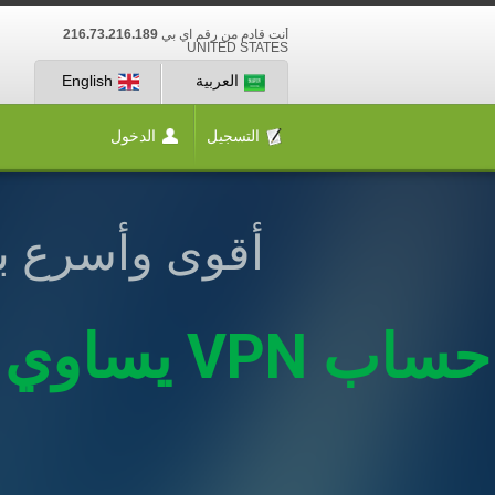
أنت قادم من رقم آي بي
216.73.216.189
UNITED STATES
العربية
English
التسجيل
الدخول
أقوى وأسرع بر
حساب VPN يساوي أكثر من 15 دولارا نظير 3 دولارات فقط