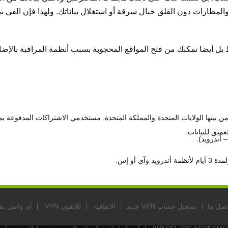
ق والمطارات دون القلق حيال سرقة أو استغلال بياناتك. ولهذا فإن الف
 بل أيضا تمكنك من فتح المواقع المحجوبة بسبب أنظمة المراقبة بالإض
 أندرويد).
تصل بنا
تسجيل حساب VPN جديد
الاتفاقية
للايفون VPN
آي واصل يفت