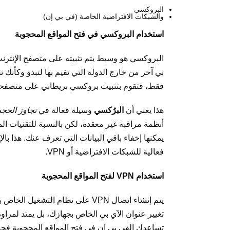
البروكسي
والشبكات الافتراضية الخاصة (في بي إن)
استخدام البروكسي في فتح المواقع المحجوبة
البروكسي هو وسيط يتم تثبيته على متصفح الإنتر
بي آخر من خارج الدولة التي تفيم بها لتبدو وكأنك
فقط، فتقوم بتثبيت بروكسي بريطاني على متصفحك
هذا يعني أن
البرُكسي
وسيلة فعالة في
تجاوز الحج
أنظمة مراقبة غير معقدة، لكن بالنسبة للتقنيات ال
يمكنها إخفاء باقي البيانات التي تعرف عنك. هذا ب
فعالية للشبكات الافتراضية أو VPN.
استخدام
VPN
لفتح المواقع المحجوبة
يتم إنشاء اتصال VPN على نظام التشغيل الخاص بجهازك؛ حيث يستخدم اتصال الإنترنت الخاص بك لتوصيلك بخادم من خلال نفق مشفر. فلا يقتصر دورها على
تغيير عنوان الآي بي
الخاص بجهازك، بل يمتد لمراوغة
تساعدك الفي بي إن في فتح المواقع المحجوبة ف