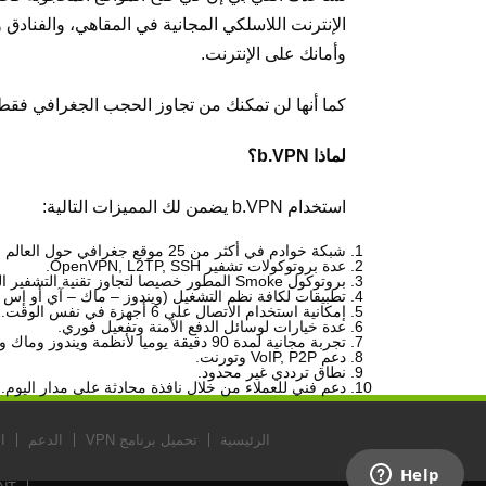
الإنترنت اللاسلكي المجانية في المقاهي، والفناد
وأمانك على الإنترنت.
كما أنها لن تمكنك من تجاوز الحجب الجغرافي فقط
لماذا
b.VPN
؟
استخدام b.VPN يضمن لك المميزات التالية:
شبكة خوادم في أكثر من 25 موقع جغرافي حول العالم من بينها الولايات المتحدة والمملكة المتحدة. مستخدمي الاشتراكات المدفوعة يمكنهم استخدام جميع الخوادم في أي وقت.
عدة بروتوكولات تشفير OpenVPN, L2TP, SSH.
بروتوكول Smoke المطور خصيصا لتجاوز تقنية التشفير العميق للبيانات.
تطبيقات لكافة نظم التشغيل (ويندوز – ماك – آي أو إس –
إمكانية استخدام الاتصال على 6 أجهزة في نفس الوقت.
عدة خيارات لوسائل الدفع الآمنة وتفعيل فوري.
تجربة مجانية لمدة 90 دقيقة يوميا لأنظمة ويندوز وماك ولمدة 3 أيام لأنظمة أندرويد وآي أو إس.
دعم VoIP, P2P وتورنت.
نطاق ترددي غير محدود.
دعم فني للعملاء من خلال نافذة محادثة على مدار اليوم.
الرئيسية
تحميل برنامج VPN
الدعم
ا