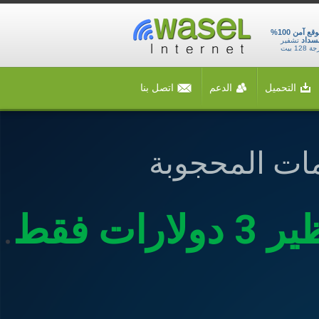
موقع آمن 100%
سداد
تشفير
 128 بيت
التحميل
الدعم
اتصل بنا
مات المحجوبة
.