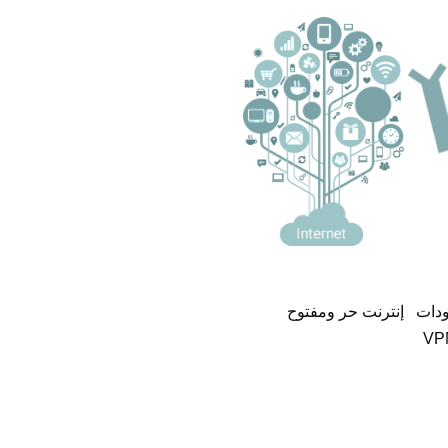
دات
إنترنت حر ومفتوح